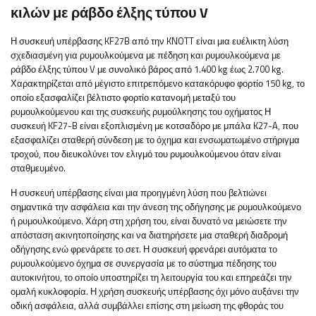
κιλών με ράβδο έλξης τύπου V
Η συσκευή υπέρβασης KF27B από την KNOTT είναι μια ευέλικτη λύση
σχεδιασμένη για ρυμουλκούμενα με πέδηση και ρυμουλκούμενα με
ράβδο έλξης τύπου V με συνολικό βάρος από 1.400 kg έως 2.700 kg.
Χαρακτηρίζεται από μέγιστο επιτρεπόμενο κατακόρυφο φορτίο 150 kg, το
οποίο εξασφαλίζει βέλτιστο φορτίο κατανομή μεταξύ του
ρυμουλκούμενου και της συσκευής ρυμούλκησης του οχήματος Η
συσκευή KF27-B είναι εξοπλισμένη με κοτσαδόρο με μπάλα K27-A, που
εξασφαλίζει σταθερή σύνδεση με το όχημα και ενσωματωμένο στήριγμα
τροχού, που διευκολύνει τον ελιγμό του ρυμουλκούμενου όταν είναι
σταθμευμένο.
Η συσκευή υπέρβασης είναι μια προηγμένη λύση που βελτιώνει
σημαντικά την ασφάλεια και την άνεση της οδήγησης με ρυμουλκούμενο
ή ρυμουλκούμενο. Χάρη στη χρήση του, είναι δυνατό να μειώσετε την
απόσταση ακινητοποίησης και να διατηρήσετε μια σταθερή διαδρομή
οδήγησης ενώ φρενάρετε το σετ. Η συσκευή φρενάρει αυτόματα το
ρυμουλκούμενο όχημα σε συνεργασία με το σύστημα πέδησης του
αυτοκινήτου, το οποίο υποστηρίζει τη λειτουργία του και επηρεάζει την
ομαλή κυκλοφορία. Η χρήση συσκευής υπέρβασης όχι μόνο αυξάνει την
οδική ασφάλεια, αλλά συμβάλλει επίσης στη μείωση της φθοράς του