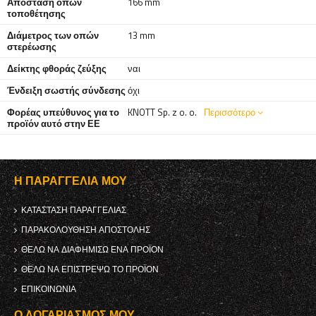
Απόσταση οπών
166 mm
τοποθέτησης
Διάμετρος των οπών
13 mm
στερέωσης
Δείκτης φθοράς ζεύξης
ναι
Ένδειξη σωστής σύνδεσης
όχι
Φορέας υπεύθυνος για το
KNOTT Sp. z o. o.
Περισσότερο
προϊόν αυτό στην ΕΕ
Η ΠΑΡΑΓΓΕΛΊΑ ΜΟΥ
ΚΑΤΆΣΤΑΣΗ ΠΑΡΑΓΓΕΛΊΑΣ
ΠΑΡΑΚΟΛΟΎΘΗΣΗ ΑΠΟΣΤΟΛΉΣ
ΘΈΛΩ ΝΑ ΔΙΑΦΗΜΊΣΩ ΈΝΑ ΠΡΟΪΌΝ
ΘΈΛΩ ΝΑ ΕΠΙΣΤΡΈΨΩ ΤΟ ΠΡΟΪΌΝ
ΕΠΙΚΟΙΝΩΝΊΑ
Ο ΛΟΓΑΡΙΑΣΜΌΣ ΜΟΥ