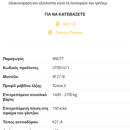
εξοικονόμηση και αξιοπιστία κατά τη λειτουργία του τρέιλερ.
ΓΙΑ ΝΑ ΚΑΤΕΒΆΣΕΤΕ
KF27-B
Overrun Devices
Παραγωγός
KNOTT
Κωδικός προϊόντος
UT001471
Μοντέλο
KF27-B
Προφίλ ράβδου έλξης
Τύπος V
Επιτρεπόμενο συνολικό
1400 - 2700 kg
βάρος
Επιτρεπόμενη πίεση στη
150 κιλά
σφαίρα του γάντζου
Τύπος κοτσαδόρου
K27-A