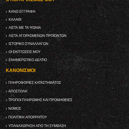
ΚΑΝΩ ΕΓΓΡΑΦΗ
ΚΑΛΆΘΙ
ΛΊΣΤΑ ΜΕ ΤΑ ΨΏΝΙΑ
ΛΊΣΤΑ ΑΓΟΡΑΣΜΈΝΩΝ ΠΡΟΪΌΝΤΩΝ
ΙΣΤΟΡΙΚΌ ΣΥΝΑΛΛΑΓΏΝ
ΟΙ ΕΚΠΤΏΣΕΙΣ ΜΟΥ
ΕΝΗΜΕΡΩΤΙΚΌ ΔΕΛΤΊΟ
ΚΑΝΟΝΙΣΜΟΊ
ΠΛΗΡΟΦΟΡΊΕΣ ΚΑΤΑΣΤΉΜΑΤΟΣ
ΑΠΟΣΤΟΛΉ
ΤΡΌΠΟΙ ΠΛΗΡΩΜΉΣ ΚΑΙ ΠΡΟΜΉΘΕΙΕΣ
ΝΌΜΟΣ
ΠΟΛΙΤΙΚΉ ΑΠΟΡΡΉΤΟΥ
ΥΠΑΝΑΧΏΡΗΣΗ ΑΠΌ ΤΗ ΣΎΜΒΑΣΗ