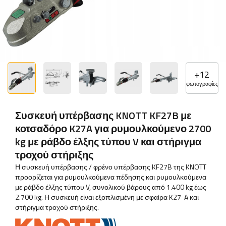
+
12
φωτογραφίες
Συσκευή υπέρβασης KNOTT KF27B με
κοτσαδόρο K27A για ρυμουλκούμενο 2700
kg με ράβδο έλξης τύπου V και στήριγμα
τροχού στήριξης
Η συσκευή υπέρβασης / φρένο υπέρβασης KF27B της KNOTT
προορίζεται για ρυμουλκούμενα πέδησης και ρυμουλκούμενα
με ράβδο έλξης τύπου V, συνολικού βάρους από 1.400 kg έως
2.700 kg. Η συσκευή είναι εξοπλισμένη με σφαίρα K27-A και
στήριγμα τροχού στήριξης.