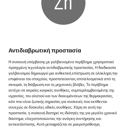
Αντιδιαβρωτική προστασία
Η συσκευή υπέρβασης με γαλβανισμένο περίβλημα χρησιμοποιεί
προηγμένη τεχνολογία αντιδιαβρωτικής προστασίας. Η διαδικασία
γαλβανισμού δημιουργεί μια ανθεκτική επίστρωση σε ολόκληρη την
επιφάνεια του στοιχείου, προστατεύοντας αποτελεσματικά από τη
σκουριά, τη διάβρωση και τις μηχανικές βλάβες. Το περίβλημα
αντέχει σε ακραίες καιρικές συνθήκες, συμπεριλαμβανομένης της
υγρασίας, του αλατιού και των διακυμάνσεων της θερμοκρασίας,
κάτι που είναι ζωτικής σημασίας για συσκευές που εκτίθενται
συνεχώς σε δύσκολες οδικές συνθήκες. Χάρη σε αυτή την
προστασία, η συσκευή διατηρεί τις ιδιότητές της για μεγάλο χρονικό
διάστημα, ελαχιστοποιώντας την ανάγκη συντήρησης και
αντικατάστασης. Αυτό μεταφράζεται σε μακροπρόθεσμη