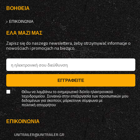
ΒΟΉΘΕΙΑ
ΕΠΙΚΟΙΝΩΝΊΑ
ΈΛΑ ΜΑΖΊ ΜΑΣ
Zapisz się do naszego newslettera, żeby otrzymywać informacje o
nowościach i promocjach na bieżąco.
ΕΓΓΡΑΦΕΊΤΕ
Θέλω να λαμβάνω το ενημερωτικό δελτίο ηλεκτρονικού
ταχυδρομείου. Συναινώ στην επεξεργασία των προσωπικών μου
δεδομένων για σκοπούς μάρκετινγκ σύμφωνα με
πολιτική απορρήτου
ΕΠΙΚΟΙΝΩΝΊΑ
UNITRAILER@UNITRAILER.GR