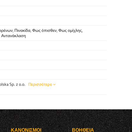
φρένων
,
Πινακίδα
,
Φως όπισθεν
,
Φως ομίχλης
,
,
Αντανάκλαση
ska Sp. z o.o.
Περισσότερο
Υ
ΚΑΝΟΝΙΣΜΟΊ
ΒΟΉΘΕΙΑ