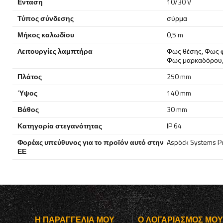
Ενταση
10/30 V
Τύπος σύνδεσης
σύρμα
Μήκος καλωδίου
0,5 m
Λειτουργίες λαμπτήρα
Φως θέσης
,
Φως 
Φως μαρκαδόρου
Πλάτος
250 mm
Ύψος
140 mm
Βάθος
30 mm
Κατηγορία στεγανότητας
IP 64
Φορέας υπεύθυνος για το προϊόν αυτό στην
Aspöck Systems Pol
ΕΕ
Η ΠΑΡΑΓΓΕΛΊΑ ΜΟΥ
Ο ΛΟΓΑΡΙΑΣΜΌΣ ΜΟ