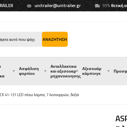
TRAILER
unitrailer@unitrailer.gr
99%
θετική 
ΑΝΑΖΉΤΗΣΗ
ι
Ανταλλακτικα
Ασφάλιση
Αξεσουάρ
και αξεσουαρ
Προσφ
φορτίου
κάμπινγκ
ικα
μηχανοκινησης
K 41-131 LED πίσω λάμπα, 7 λειτουργιών, δεξιά
AS