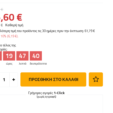
 €
,60 €
 €
Καθαρή τιμή
λότερη τιμή του προϊόντος τις 30 ημέρες πριν την έκπτωση:
61,79 €
ς
10%
(
6,19 €
).
ο τέλος της
οράς:
19
47
39
ώρες
λεπτά
δευτερόλεπτα
ΠΡΟΣΘΉΚΗ ΣΤΟ ΚΑΛΆΘΙ
Γρήγορες αγορές
1-Click
(χωρίς εγγραφή)