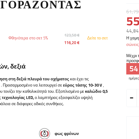
ΑΓΟΡΆΖΟΝΤΑΣ
61,79
55
44,84
123,58 €
Φθηνότερα στο σετ 5%
Δείτε το σετ
Η χαμη
116,20 €
σώνει
Μέχρι τ
προσφ
ών, δεξιά
54
τηση στη δεξιά πλευρά του οχήματος
και έχει τις
ημέρες
. Προσαρμοσμένο να λειτουργεί σε
εύρος τάσης 10-30 V
,
 τονίζει την καθολικότητά του. Εξοπλισμένο με
καλώδιο 0,5
ς
τεχνολογίας LED,
ο λαμπτήρας εξασφαλίζει υψηλή
άλεια σε διάφορες οδικές συνθήκες.
φως φρένων