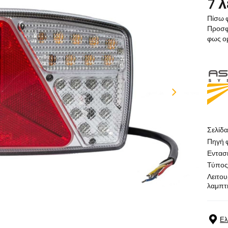
7 
Πίσω 
Προσφέ
φως ομ
Σελίδ
Πηγή 
Εντασ
Τύπος
Λειτου
λαμπτ
Ελ