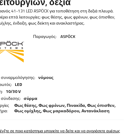
λειτουργιών, δεξιά
φανός 41-131 LED ASPÖCK για τοποθέτηση στη δεξιά πλευρά.
ρει επτά λειτουργίες: φως θέσης, φως φρένων, φως όπισθεν,
ίχλης, ένδειξη, φως δείκτη και ανακλαστήρας.
Παραγωγός:
ASPÖCK
α συναρμολόγησης:
νόμους
φωτός:
LED
η:
10/30 V
 σύνδεσης:
σύρμα
ργίες
Φως θέσης,
Φως φρένων
,
Πινακίδα
,
Φως όπισθεν
,
ήρα:
Φως ομίχλης
,
Φως μαρκαδόρου
,
Αντανάκλαση
έγξτε σε ποιο κατάστημα μπορείτε να δείτε και να αγοράσετε αμέσως