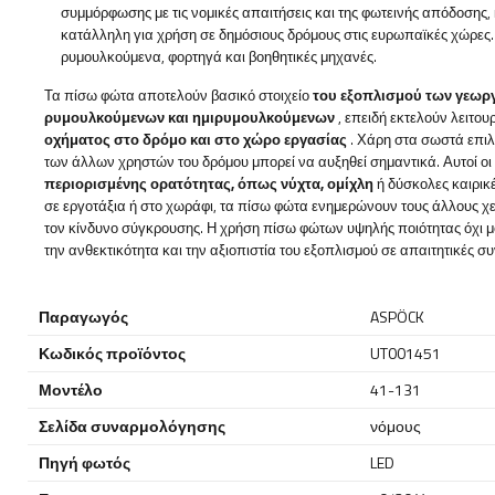
συμμόρφωσης με τις νομικές απαιτήσεις και της φωτεινής απόδοσης
κατάλληλη για χρήση σε δημόσιους δρόμους στις ευρωπαϊκές χώρες. 
ρυμουλκούμενα, φορτηγά και βοηθητικές μηχανές.
Τα πίσω φώτα αποτελούν βασικό στοιχείο
του εξοπλισμού των γεωρ
ρυμουλκούμενων και ημιρυμουλκούμενων
, επειδή εκτελούν λειτο
οχήματος στο δρόμο και στο χώρο εργασίας
. Χάρη στα σωστά επιλ
των άλλων χρηστών του δρόμου μπορεί να αυξηθεί σημαντικά. Αυτοί ο
περιορισμένης ορατότητας, όπως νύχτα, ομίχλη
ή δύσκολες καιρικ
σε εργοτάξια ή στο χωράφι, τα πίσω φώτα ενημερώνουν τους άλλους χει
τον κίνδυνο σύγκρουσης. Η χρήση πίσω φώτων υψηλής ποιότητας όχι μόν
την ανθεκτικότητα και την αξιοπιστία του εξοπλισμού σε απαιτητικές συ
Παραγωγός
ASPÖCK
Κωδικός προϊόντος
UT001451
Μοντέλο
41-131
Σελίδα συναρμολόγησης
νόμους
Πηγή φωτός
LED