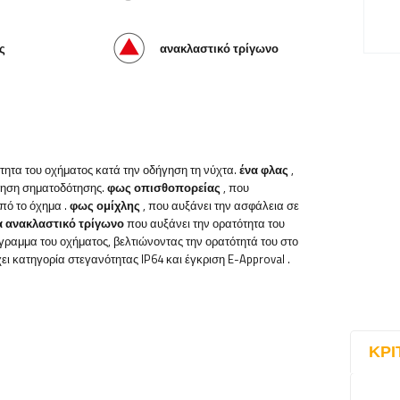
ς
ανακλαστικό τρίγωνο
ότητα του οχήματος κατά την οδήγηση τη νύχτα.
ένα φλας
,
δηση σηματοδότησης.
φως οπισθοπορείας
, που
από το όχημα
.
φως ομίχλης
, που αυξάνει την ασφάλεια σε
α ανακλαστικό τρίγωνο
που αυξάνει την ορατότητα του
ίγραμμα του οχήματος, βελτιώνοντας την ορατότητά του στο
ει κατηγορία στεγανότητας IP64 και έγκριση E-Approval
.
ΚΡΙ