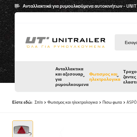
Ανταλλακτικά για ρυμουλκούμενα αυτοκινήτων - UNI
Ανταλλακτικα
Τροχο
και αξεσουαρ
Φωτισμος και
ζαντες
για
ηλεκτρολογικα
ελαστ
ρυμουλκουμενα
Είστε εδώ:
Σπίτι
Φωτισμος και ηλεκτρολογικα
Πισω φωτα
ASPÖC