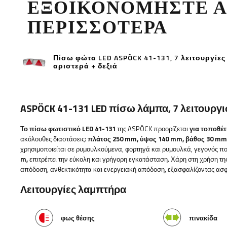
ΕΞΟΙΚΟΝΟΜΉΣΤΕ 
ΠΕΡΙΣΣΌΤΕΡΑ
Πίσω φώτα LED ASPÖCK 41-131, 7 λειτουργίες
αριστερά + δεξιά
ASPÖCK 41-131 LED πίσω λάμπα, 7 λειτουργι
Το πίσω φωτιστικό LED 41-131
της ASPÖCK προορίζεται
για τοποθέ
ακόλουθες διαστάσεις:
πλάτος
250 mm, ύψος 140 mm, βάθος 30 mm
χρησιμοποιείται σε ρυμουλκούμενα, φορτηγά και ρυμουλκά, γεγονός που
m,
επιτρέπει την εύκολη και γρήγορη εγκατάσταση. Χάρη στη χρήση τη
απόδοση, ανθεκτικότητα και ενεργειακή απόδοση, εξασφαλίζοντας ασφ
Λειτουργίες λαμπτήρα
φως θέσης
πινακίδα