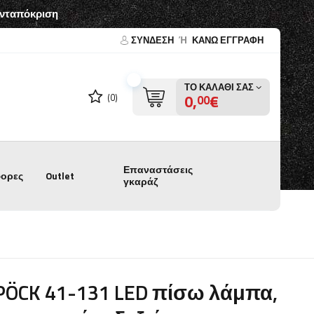
ανταπόκριση
ΣΎΝΔΕΣΗ
Ή
ΚΑΝΩ ΕΓΓΡΑΦΗ
ΤΟ ΚΑΛΆΘΙ ΣΑΣ
0,
€
(0)
00
Επαναστάσεις
ορες
Outlet
γκαράζ
PÖCK 41-131 LED πίσω λάμπα,