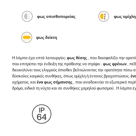
φως οπισθοπορείας
φως ομίχλη
φως δείκτη
Η λάμπα έχει επτά λειτουργίες:
φως θέσης
, που διασφαλίζει την ορατ
που επιτρέπει την ένδειξη της πρόθεσης να στρίψει
.
φως φρένων
, πέ
διευκολύνει τους ελιγμούς όπισθεν βελτιώνοντας την ορατότητα πίσω 
δύσκολες καιρικές συνθήκες, όπως ομίχλη ή έντονες βροχοπτώσεις.
έν
οχήματος. και
ένα φως σήμανσης
, που αναδεικνύει το εξωτερικό περ
δρόμο, ειδικά τη νύχτα και σε συνθήκες χαμηλού φωτισμού
.
Η λάμπα έχ