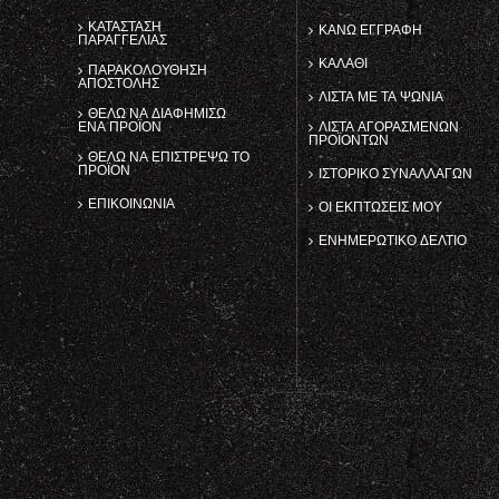
ΚΑΤΆΣΤΑΣΗ
ΚΑΝΩ ΕΓΓΡΑΦΗ
ΠΑΡΑΓΓΕΛΊΑΣ
ΚΑΛΆΘΙ
ΠΑΡΑΚΟΛΟΎΘΗΣΗ
ΑΠΟΣΤΟΛΉΣ
ΛΊΣΤΑ ΜΕ ΤΑ ΨΏΝΙΑ
ΘΈΛΩ ΝΑ ΔΙΑΦΗΜΊΣΩ
ΈΝΑ ΠΡΟΪΌΝ
ΛΊΣΤΑ ΑΓΟΡΑΣΜΈΝΩΝ
ΠΡΟΪΌΝΤΩΝ
ΘΈΛΩ ΝΑ ΕΠΙΣΤΡΈΨΩ ΤΟ
ΠΡΟΪΌΝ
ΙΣΤΟΡΙΚΌ ΣΥΝΑΛΛΑΓΏΝ
ΕΠΙΚΟΙΝΩΝΊΑ
ΟΙ ΕΚΠΤΏΣΕΙΣ ΜΟΥ
ΕΝΗΜΕΡΩΤΙΚΌ ΔΕΛΤΊΟ