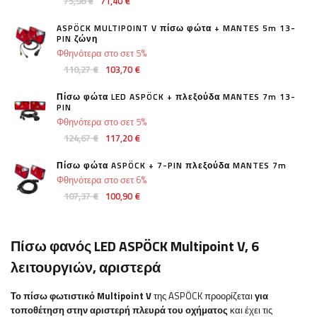
75,98 €
71,40 €
ASPÖCK MULTIPOINT V πίσω φώτα + MANTES 5m 13-
PIN ζώνη
Φθηνότερα στο σετ 5%
110,27 €
103,70 €
Πίσω φώτα LED ASPÖCK + πλεξούδα MANTES 7m 13-
PIN
Φθηνότερα στο σετ 5%
124,67 €
117,20 €
Πίσω φώτα ASPÖCK + 7-PIN πλεξούδα MANTES 7m
Φθηνότερα στο σετ 6%
107,37 €
100,90 €
Πίσω φανός LED ASPÖCK Multipoint V, 6
λειτουργιών, αριστερά
Το πίσω φωτιστικό Multipoint V
της ASPÖCK προορίζεται
για
τοποθέτηση στην αριστερή πλευρά του οχήματος
και έχει τις