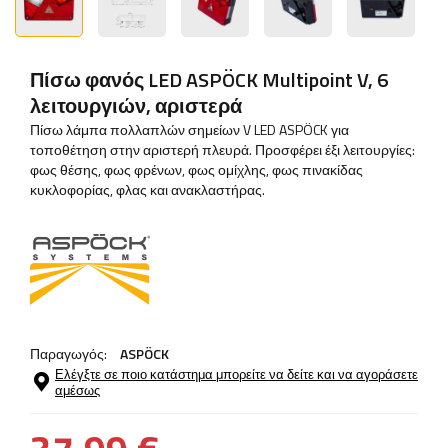
Πίσω φανός LED ASPÖCK Multipoint V, 6
λειτουργιών, αριστερά
Πίσω λάμπα πολλαπλών σημείων V LED ASPÖCK για
τοποθέτηση στην αριστερή πλευρά. Προσφέρει έξι λειτουργίες:
φως θέσης, φως φρένων, φως ομίχλης, φως πινακίδας
κυκλοφορίας, φλας και ανακλαστήρας.
Παραγωγός:
ASPÖCK
Ελέγξτε σε ποιο κατάστημα μπορείτε να δείτε και να αγοράσετε
αμέσως