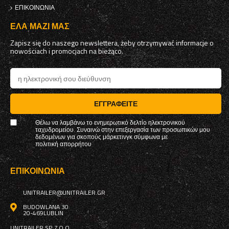
ΕΠΙΚΟΙΝΩΝΊΑ
ΈΛΑ ΜΑΖΊ ΜΑΣ
Zapisz się do naszego newslettera, żeby otrzymywać informacje o
nowościach i promocjach na bieżąco.
ΕΓΓΡΑΦΕΊΤΕ
Θέλω να λαμβάνω το ενημερωτικό δελτίο ηλεκτρονικού
ταχυδρομείου. Συναινώ στην επεξεργασία των προσωπικών μου
δεδομένων για σκοπούς μάρκετινγκ σύμφωνα με
πολιτική απορρήτου
ΕΠΙΚΟΙΝΩΝΊΑ
UNITRAILER@UNITRAILER.GR
BUDOWLANA 30
20-469
LUBLIN
UNITRAILER SP. Z O.O.