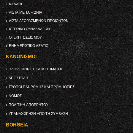
ΚΑΛΆΘΙ
ΛΊΣΤΑ ΜΕ ΤΑ ΨΏΝΙΑ
ΛΊΣΤΑ ΑΓΟΡΑΣΜΈΝΩΝ ΠΡΟΪΌΝΤΩΝ
ΙΣΤΟΡΙΚΌ ΣΥΝΑΛΛΑΓΏΝ
ΟΙ ΕΚΠΤΏΣΕΙΣ ΜΟΥ
ΕΝΗΜΕΡΩΤΙΚΌ ΔΕΛΤΊΟ
ΚΑΝΟΝΙΣΜΟΊ
ΠΛΗΡΟΦΟΡΊΕΣ ΚΑΤΑΣΤΉΜΑΤΟΣ
ΑΠΟΣΤΟΛΉ
ΤΡΌΠΟΙ ΠΛΗΡΩΜΉΣ ΚΑΙ ΠΡΟΜΉΘΕΙΕΣ
ΝΌΜΟΣ
ΠΟΛΙΤΙΚΉ ΑΠΟΡΡΉΤΟΥ
ΥΠΑΝΑΧΏΡΗΣΗ ΑΠΌ ΤΗ ΣΎΜΒΑΣΗ
ΒΟΉΘΕΙΑ