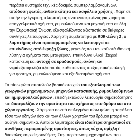
περάσει αυστηρές τεχνικές δοκιμές, συμπεριλαμβανομένων:
απόδοση φωτός, ανθεκτικότητα και ασφάλεια χρήσης
. Χάρη σε
αυτήν την έγκριση, ο λαμπτήρας είναι εγκεκριμένος για χρήση σε
επαγγελματικά οχήματα, ρυμουλκούμενα και μηχανήματα σε όλη
την Ευρωπαϊκή Ένωση, εξασφαλίζοντας αξιοπιστία σε διάφορες
συνθήκες λειτουργίας
. Χάρη στη συμβατότητα με
ADR-Ζώνη 2
,
ο
λαμπτήρας είναι προσαρμοσμένος να λειτουργεί σε
επικίνδυνες από έκρηξη ζώνες
, γεγονός που τον καθιστά ιδανική
λύση για οχήματα που μεταφέρουν επικίνδυνα υλικά. Στερεά
κατασκευή και
αντοχή σε κραδασμούς, σκόνη και
νερό
εξασφαλίζει αξιοπιστία, καθιστώντας το εξαιρετική επιλογή
για φορτηγά, ρυμουλκούμενα και εξειδικευμένα οχήματα
.
Τα πίσω φώτα αποτελούν βασικό στοιχείο
του εξοπλισμού των
γεωργικών μηχανημάτων, μηχανών κατασκευής, ρυμουλκούμενων
και ημιρυμουλκούμενων
, επειδή εκτελούν λειτουργία σηματοδότησης
και
διασφαλίζουν την ορατότητα του οχήματος στο δρόμο και στο
χώρο εργασίας
. Χάρη στα σωστά επιλεγμένα πίσω φώτα, η ασφάλεια
τόσο των οδηγών όσο και των άλλων χρηστών του δρόμου μπορεί να
αυξηθεί σημαντικά. Αυτοί οι λαμπτήρες
είναι ιδιαίτερα σημαντικοί σε
συνθήκες περιορισμένης ορατότητας, όπως νύχτα, ομίχλη
ή
δύσκολες καιρικές συνθήκες. Στην περίπτωση μηχανημάτων που