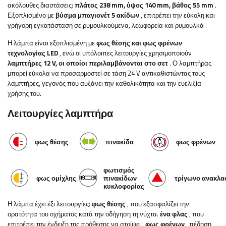
ακόλουθες διαστάσεις:
πλάτος
238 mm, ύψος 140 mm, βάθος 55 mm
.
Εξοπλισμένο με
βύσμα μπαγιονέτ 5 ακίδων
, επιτρέπει την εύκολη και
γρήγορη εγκατάσταση
σε ρυμουλκούμενα, λεωφορεία και ρυμουλκά
.
Η λάμπα είναι εξοπλισμένη με
φως θέσης και φως φρένων
τεχνολογίας LED
, ενώ οι υπόλοιπες λειτουργίες χρησιμοποιούν
λαμπτήρες 12 V, οι οποίοι περιλαμβάνονται στο σετ
. Ο λαμπτήρας
μπορεί εύκολα να προσαρμοστεί σε τάση 24 V αντικαθιστώντας τους
λαμπτήρες, γεγονός που αυξάνει την καθολικότητα και την ευελιξία
χρήσης του.
Λειτουργίες λαμπτήρα
φως θέσης
πινακίδα
φως φρένων
φωτισμός
φως ομίχλης
πινακίδων
τρίγωνο
ανακλα
κυκλοφορίας
Η λάμπα έχει έξι λειτουργίες:
φως θέσης
, που εξασφαλίζει την
ορατότητα του οχήματος κατά την οδήγηση τη νύχτα.
ένα φλας
, που
επιτρέπει την ένδειξη της πρόθεσης να στρίψει
.
φως φρένων
, πέδηση