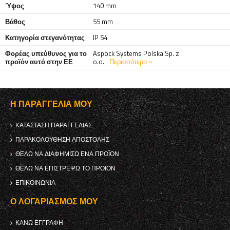
Ύψος
140 mm
Βάθος
55 mm
Κατηγορία στεγανότητας
IP 54
Φορέας υπεύθυνος για το
Aspöck Systems Polska Sp. z
προϊόν αυτό στην ΕΕ
o.o.
Περισσότερο
Η ΠΑΡΑΓΓΕΛΊΑ ΜΟΥ
ΚΑΤΆΣΤΑΣΗ ΠΑΡΑΓΓΕΛΊΑΣ
ΠΑΡΑΚΟΛΟΎΘΗΣΗ ΑΠΟΣΤΟΛΉΣ
ΘΈΛΩ ΝΑ ΔΙΑΦΗΜΊΣΩ ΈΝΑ ΠΡΟΪΌΝ
ΘΈΛΩ ΝΑ ΕΠΙΣΤΡΈΨΩ ΤΟ ΠΡΟΪΌΝ
ΕΠΙΚΟΙΝΩΝΊΑ
Ο ΛΟΓΑΡΙΑΣΜΌΣ ΜΟΥ
ΚΑΝΩ ΕΓΓΡΑΦΗ