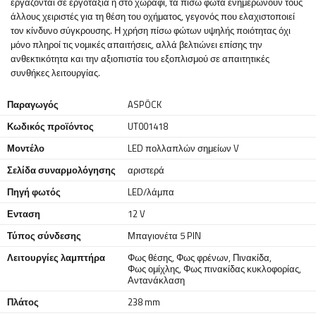
εργάζονται σε εργοτάξια ή στο χωράφι, τα πίσω φώτα ενημερώνουν τους
άλλους χειριστές για τη θέση του οχήματος, γεγονός που ελαχιστοποιεί
τον κίνδυνο σύγκρουσης. Η χρήση πίσω φώτων υψηλής ποιότητας όχι
μόνο πληροί τις νομικές απαιτήσεις, αλλά βελτιώνει επίσης την
ανθεκτικότητα και την αξιοπιστία του εξοπλισμού σε απαιτητικές
συνθήκες λειτουργίας.
Παραγωγός
ASPÖCK
Κωδικός προϊόντος
UT001418
Μοντέλο
LED πολλαπλών σημείων V
Σελίδα συναρμολόγησης
αριστερά
Πηγή φωτός
LED/λάμπα
Ενταση
12 V
Τύπος σύνδεσης
Μπαγιονέτα 5 PIN
Λειτουργίες λαμπτήρα
Φως θέσης
,
Φως φρένων
,
Πινακίδα
,
Φως ομίχλης
,
Φως πινακίδας κυκλοφορίας
,
Αντανάκλαση
Πλάτος
238 mm