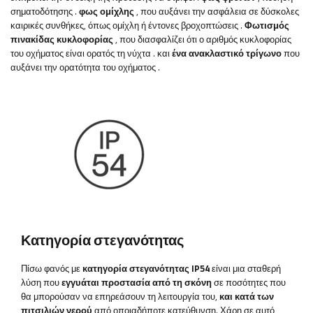
σηματοδότησης
.
φως ομίχλης
, που αυξάνει την ασφάλεια σε δύσκολες
καιρικές συνθήκες, όπως ομίχλη ή έντονες βροχοπτώσεις
.
Φωτισμός
πινακίδας κυκλοφορίας
, που διασφαλίζει ότι ο αριθμός κυκλοφορίας
του οχήματος είναι ορατός τη νύχτα
.
και
ένα ανακλαστικό τρίγωνο
που
αυξάνει την ορατότητα του οχήματος
.
Κατηγορία στεγανότητας
Πίσω φανός με
κατηγορία στεγανότητας IP54
είναι μια σταθερή
λύση που
εγγυάται προστασία από τη σκόνη
σε ποσότητες που
θα μπορούσαν να επηρεάσουν τη λειτουργία του,
και κατά των
πιτσιλιών νερού
από οποιαδήποτε κατεύθυνση. Χάρη σε αυτό,