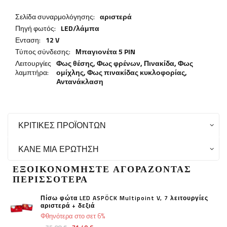
Σελίδα συναρμολόγησης:
αριστερά
Πηγή φωτός:
LED/λάμπα
Ενταση:
12 V
Τύπος σύνδεσης:
Μπαγιονέτα 5 PIN
Λειτουργίες
Φως θέσης,
Φως φρένων
,
Πινακίδα
,
Φως
λαμπτήρα:
ομίχλης
,
Φως πινακίδας κυκλοφορίας
,
Αντανάκλαση
ΚΡΙΤΙΚΈΣ ΠΡΟΪΌΝΤΩΝ
ΚΆΝΕ ΜΙΑ ΕΡΏΤΗΣΗ
ΕΞΟΙΚΟΝΟΜΉΣΤΕ ΑΓΟΡΆΖΟΝΤΑΣ
ΠΕΡΙΣΣΌΤΕΡΑ
Πίσω φώτα LED ASPÖCK Multipoint V, 7 λειτουργίες
αριστερά + δεξιά
Φθηνότερα στο σετ 6%