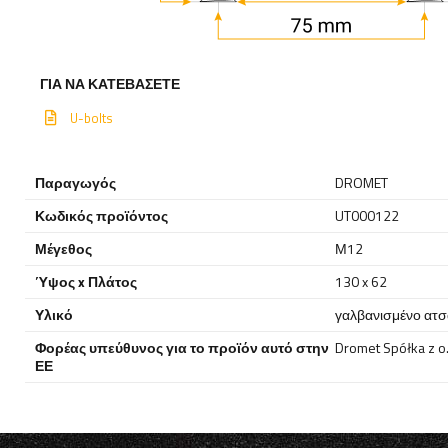
ΓΙΑ ΝΑ ΚΑΤΕΒΆΣΕΤΕ
U-bolts
Παραγωγός
DROMET
Κωδικός προϊόντος
UT000122
Μέγεθος
Μ12
Ύψος x Πλάτος
130 x 62
Υλικό
γαλβανισμένο ατσ
Φορέας υπεύθυνος για το προϊόν αυτό στην
Dromet Spółka z o. 
ΕΕ