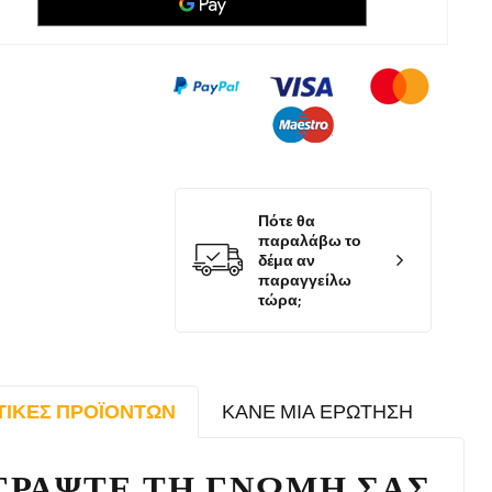
Πότε θα
παραλάβω το
δέμα αν
παραγγείλω
τώρα;
ΤΙΚΈΣ ΠΡΟΪΌΝΤΩΝ
ΚΆΝΕ ΜΙΑ ΕΡΏΤΗΣΗ
ΓΡΆΨΤΕ ΤΗ ΓΝΏΜΗ ΣΑΣ