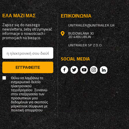
ΈΛΑ ΜΑΖΊ ΜΑΣ
ΕΠΙΚΟΙΝΩΝΊΑ
Zapisz się do naszego
UNITRAILER@UNITRAILER.GR
newslettera, żeby otrzymywać
informacje o nowościach i
BUDOWLANA 30
20-469
LUBLIN
promocjach na bieżąco.
UNITRAILER SP. Z O.O.
SOCIAL MEDIA
ΕΓΓΡΑΦΕΊΤΕ
Θέλω να λαμβάνω το
ενημερωτικό δελτίο
ηλεκτρονικού
ταχυδρομείου. Συναινώ
στην επεξεργασία των
προσωπικών μου
δεδομένων για σκοπούς
μάρκετινγκ σύμφωνα με
πολιτική απορρήτου