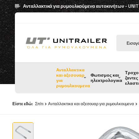
Ανταλλακτικά για ρυμουλκούμενα αυτοκινήτων - UNI
Ανταλλακτικα
Τροχο
και αξεσουαρ
Φωτισμος και
ζαντες
για
ηλεκτρολογικα
ελαστ
ρυμουλκουμενα
Είστε εδώ:
Σπίτι
Ανταλλακτικα και αξεσουαρ για ρυμουλκουμενα