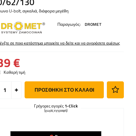
0/62/130
ωνο U-bolt, αγκαλιά, διάφορα μεγέθη
Παραγωγός:
DROMET
έγξτε σε ποιο κατάστημα μπορείτε να δείτε και να αγοράσετε αμέσως
39 €
€
Καθαρή τιμή
ΠΡΟΣΘΉΚΗ ΣΤΟ ΚΑΛΆΘΙ
Γρήγορες αγορές
1-Click
(χωρίς εγγραφή)