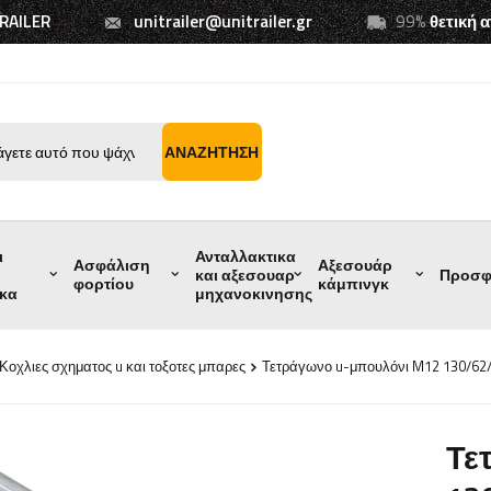
TRAILER
unitrailer@unitrailer.gr
99%
θετική 
ΑΝΑΖΉΤΗΣΗ
ι
Ανταλλακτικα
Ασφάλιση
Αξεσουάρ
και αξεσουαρ
Προσφ
φορτίου
κάμπινγκ
ικα
μηχανοκινησης
Κοχλιες σχηματος u και τοξοτες μπαρες
Τετράγωνο u-μπουλόνι M12 130/62
Τε