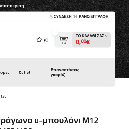
ανταπόκριση
ΣΎΝΔΕΣΗ
Ή
ΚΑΝΩ ΕΓΓΡΑΦΗ
ΤΟ ΚΑΛΆΘΙ ΣΑΣ
0,
€
(0)
00
Επαναστάσεις
ορες
Outlet
γκαράζ
/130
τράγωνο u-μπουλόνι M12