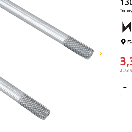
13
Τετράγ
Ελ
3,
2,73 