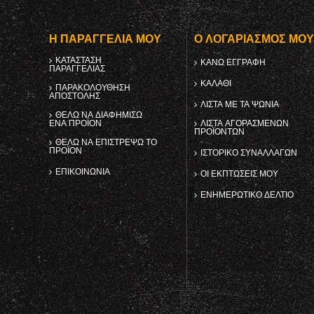
Η ΠΑΡΑΓΓΕΛΊΑ ΜΟΥ
Ο ΛΟΓΑΡΙΑΣΜΌΣ ΜΟ
ΚΑΤΆΣΤΑΣΗ
ΚΑΝΩ ΕΓΓΡΑΦΗ
ΠΑΡΑΓΓΕΛΊΑΣ
ΚΑΛΆΘΙ
ΠΑΡΑΚΟΛΟΎΘΗΣΗ
ΑΠΟΣΤΟΛΉΣ
ΛΊΣΤΑ ΜΕ ΤΑ ΨΏΝΙΑ
ΘΈΛΩ ΝΑ ΔΙΑΦΗΜΊΣΩ
ΈΝΑ ΠΡΟΪΌΝ
ΛΊΣΤΑ ΑΓΟΡΑΣΜΈΝΩΝ
ΠΡΟΪΌΝΤΩΝ
ΘΈΛΩ ΝΑ ΕΠΙΣΤΡΈΨΩ ΤΟ
ΠΡΟΪΌΝ
ΙΣΤΟΡΙΚΌ ΣΥΝΑΛΛΑΓΏΝ
ΕΠΙΚΟΙΝΩΝΊΑ
ΟΙ ΕΚΠΤΏΣΕΙΣ ΜΟΥ
ΕΝΗΜΕΡΩΤΙΚΌ ΔΕΛΤΊΟ