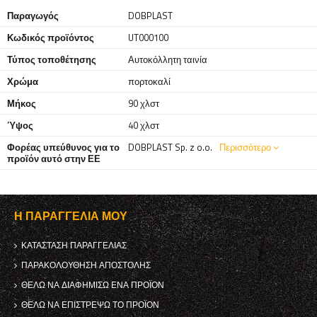
Παραγωγός
DOBPLAST
Κωδικός προϊόντος
UT000100
Τύπος τοποθέτησης
Αυτοκόλλητη ταινία
Χρώμα
πορτοκαλί
Μήκος
90 χλστ
Ύψος
40 χλστ
Φορέας υπεύθυνος για το
DOBPLAST Sp. z o.o.
Περισσότερο
προϊόν αυτό στην ΕΕ
Η ΠΑΡΑΓΓΕΛΊΑ ΜΟΥ
ΚΑΤΆΣΤΑΣΗ ΠΑΡΑΓΓΕΛΊΑΣ
ΠΑΡΑΚΟΛΟΎΘΗΣΗ ΑΠΟΣΤΟΛΉΣ
ΘΈΛΩ ΝΑ ΔΙΑΦΗΜΊΣΩ ΈΝΑ ΠΡΟΪΌΝ
ΘΈΛΩ ΝΑ ΕΠΙΣΤΡΈΨΩ ΤΟ ΠΡΟΪΌΝ