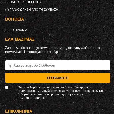
ΠΟΛΙΤΙΚΉ ΑΠΟΡΡΉΤΟΥ
ΥΠΑΝΑΧΏΡΗΣΗ ΑΠΌ ΤΗ ΣΎΜΒΑΣΗ
ΒΟΉΘΕΙΑ
ΕΠΙΚΟΙΝΩΝΊΑ
ΈΛΑ ΜΑΖΊ ΜΑΣ
Zapisz się do naszego newslettera, żeby otrzymywać informacje o
nowościach i promocjach na bieżąco.
ΕΓΓΡΑΦΕΊΤΕ
Θέλω να λαμβάνω το ενημερωτικό δελτίο ηλεκτρονικού
ταχυδρομείου. Συναινώ στην επεξεργασία των προσωπικών μου
δεδομένων για σκοπούς μάρκετινγκ σύμφωνα με
πολιτική απορρήτου
ΕΠΙΚΟΙΝΩΝΊΑ