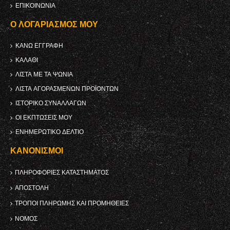
ΕΠΙΚΟΙΝΩΝΊΑ
Ο ΛΟΓΑΡΙΑΣΜΌΣ ΜΟΥ
ΚΑΝΩ ΕΓΓΡΑΦΗ
ΚΑΛΆΘΙ
ΛΊΣΤΑ ΜΕ ΤΑ ΨΏΝΙΑ
ΛΊΣΤΑ ΑΓΟΡΑΣΜΈΝΩΝ ΠΡΟΪΌΝΤΩΝ
ΙΣΤΟΡΙΚΌ ΣΥΝΑΛΛΑΓΏΝ
ΟΙ ΕΚΠΤΏΣΕΙΣ ΜΟΥ
ΕΝΗΜΕΡΩΤΙΚΌ ΔΕΛΤΊΟ
ΚΑΝΟΝΙΣΜΟΊ
ΠΛΗΡΟΦΟΡΊΕΣ ΚΑΤΑΣΤΉΜΑΤΟΣ
ΑΠΟΣΤΟΛΉ
ΤΡΌΠΟΙ ΠΛΗΡΩΜΉΣ ΚΑΙ ΠΡΟΜΉΘΕΙΕΣ
ΝΌΜΟΣ