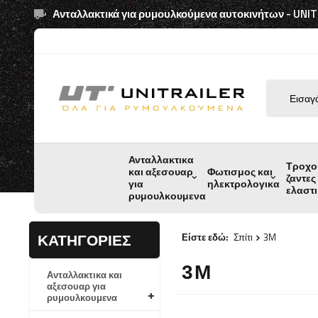
Ανταλλακτικά για ρυμουλκούμενα αυτοκινήτων - UNI
Ανταλλακτικα
Τροχο
και αξεσουαρ
Φωτισμος και
ζαντες
για
ηλεκτρολογικα
ελαστ
ρυμουλκουμενα
ΚΑΤΗΓΟΡΊΕΣ
Είστε εδώ:
Σπίτι
3M
3M
Ανταλλακτικα και
αξεσουαρ για
ρυμουλκουμενα