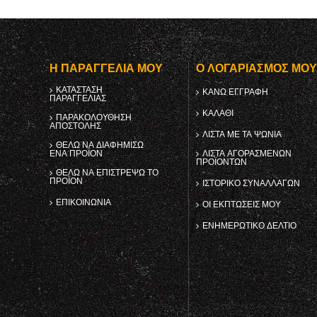
Η ΠΑΡΑΓΓΕΛΊΑ ΜΟΥ
Ο ΛΟΓΑΡΙΑΣΜΌΣ ΜΟ
ΚΑΤΆΣΤΑΣΗ
ΚΑΝΩ ΕΓΓΡΑΦΗ
ΠΑΡΑΓΓΕΛΊΑΣ
ΚΑΛΆΘΙ
ΠΑΡΑΚΟΛΟΎΘΗΣΗ
ΑΠΟΣΤΟΛΉΣ
ΛΊΣΤΑ ΜΕ ΤΑ ΨΏΝΙΑ
ΘΈΛΩ ΝΑ ΔΙΑΦΗΜΊΣΩ
ΈΝΑ ΠΡΟΪΌΝ
ΛΊΣΤΑ ΑΓΟΡΑΣΜΈΝΩΝ
ΠΡΟΪΌΝΤΩΝ
ΘΈΛΩ ΝΑ ΕΠΙΣΤΡΈΨΩ ΤΟ
ΠΡΟΪΌΝ
ΙΣΤΟΡΙΚΌ ΣΥΝΑΛΛΑΓΏΝ
ΕΠΙΚΟΙΝΩΝΊΑ
ΟΙ ΕΚΠΤΏΣΕΙΣ ΜΟΥ
ΕΝΗΜΕΡΩΤΙΚΌ ΔΕΛΤΊΟ