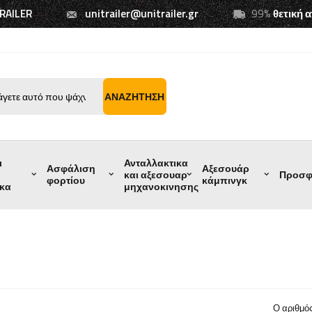
TRAILER
unitrailer@unitrailer.gr
99%
θετική 
ΑΝΑΖΉΤΗΣΗ
ι
Ανταλλακτικα
Ασφάλιση
Αξεσουάρ
και αξεσουαρ
Προσφ
φορτίου
κάμπινγκ
ικα
μηχανοκινησης
Ο αριθμό