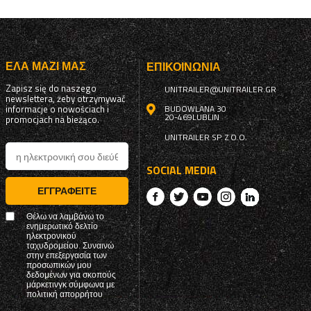
ΈΛΑ ΜΑΖΊ ΜΑΣ
ΕΠΙΚΟΙΝΩΝΊΑ
Zapisz się do naszego
UNITRAILER@UNITRAILER.GR
newslettera, żeby otrzymywać
informacje o nowościach i
BUDOWLANA 30
20-469
LUBLIN
promocjach na bieżąco.
UNITRAILER SP. Z O.O.
SOCIAL MEDIA
ΕΓΓΡΑΦΕΊΤΕ
Θέλω να λαμβάνω το
ενημερωτικό δελτίο
ηλεκτρονικού
ταχυδρομείου. Συναινώ
στην επεξεργασία των
προσωπικών μου
δεδομένων για σκοπούς
μάρκετινγκ σύμφωνα με
πολιτική απορρήτου