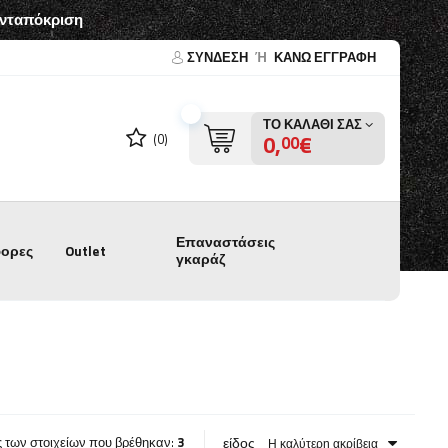
ανταπόκριση
ΣΎΝΔΕΣΗ
Ή
ΚΑΝΩ ΕΓΓΡΑΦΗ
ΤΟ ΚΑΛΆΘΙ ΣΑΣ
0,
€
(0)
00
Επαναστάσεις
ορες
Outlet
γκαράζ
είδος
ς των στοιχείων που βρέθηκαν:
3
Η καλύτερη ακρίβεια