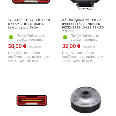
TruckLED L1872 LED NEON
Λάμπα εργασίας LED με
DYNAMIC πίσω φως 6
ανακλαστήρα TruckLED
λειτουργιών δεξιά
BEZEL-LESS L3422 12xLED
2200lm
Προϊόν διαθέσιμο σε
Προϊόν διαθέσιμο σε
μεγάλες ποσότητες
μεγάλες ποσότητες
58,90 €
32,00 €
65,39 €
35,59 €
Η χαμηλότερη τιμή του
Η χαμηλότερη τιμή του
προϊόντος τις 30 ημέρες πριν
προϊόντος τις 30 ημέρες πριν
την έκπτωση:
65,39 €
την έκπτωση:
35,59 €