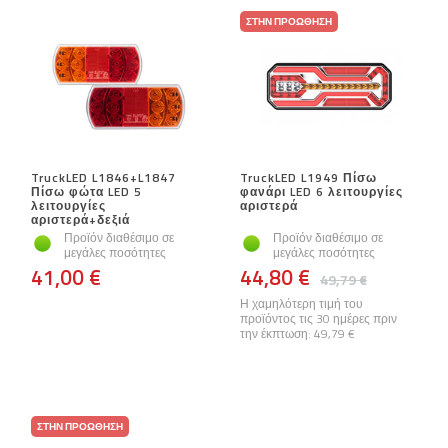
ΣΤΗΝ ΠΡΟΏΘΗΣΗ
TruckLED L1846+L1847
TruckLED L1949 Πίσω
Πίσω φώτα LED 5
φανάρι LED 6 λειτουργίες
λειτουργίες
αριστερά
αριστερά+δεξιά
Προϊόν διαθέσιμο σε
Προϊόν διαθέσιμο σε
μεγάλες ποσότητες
μεγάλες ποσότητες
41,00 €
44,80 €
49,79 €
Η χαμηλότερη τιμή του
προϊόντος τις 30 ημέρες πριν
την έκπτωση:
49,79 €
ΣΤΗΝ ΠΡΟΏΘΗΣΗ