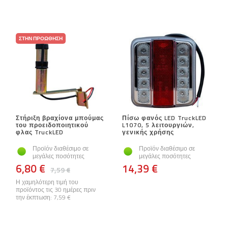
ΣΤΗΝ ΠΡΟΏΘΗΣΗ
Στήριξη βραχίονα μπούμας
Πίσω φανός LED TruckLED
του προειδοποιητικού
L1070, 5 λειτουργιών,
φλας TruckLED
γενικής χρήσης
Προϊόν διαθέσιμο σε
Προϊόν διαθέσιμο σε
μεγάλες ποσότητες
μεγάλες ποσότητες
6,80 €
14,39 €
7,59 €
Η χαμηλότερη τιμή του
προϊόντος τις 30 ημέρες πριν
την έκπτωση:
7,59 €