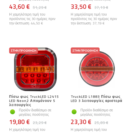
43,60 €
33,50 €
51,29 €
37,19 €
Η χαμηλότερη τιμή του
Η χαμηλότερη τιμή του
προϊόντος τις 30 ημέρες πριν
προϊόντος τις 30 ημέρες πριν
την έκπτωση:
44,50 €
την έκπτωση:
37,19 €
ΣΤΗΝ ΠΡΟΏΘΗΣΗ
ΣΤΗΝ ΠΡΟΏΘΗΣΗ
Πίσω φως TruckLED L2415
TruckLED L1883 Πίσω φως
LED Neon2 Απομένουν 5
LED 3 λειτουργίες αριστερά
λειτουργίες
Προϊόν διαθέσιμο σε
Προϊόν διαθέσιμο σε
μεγάλες ποσότητες
μεγάλες ποσότητες
19,80 €
23,30 €
23,29 €
25,89 €
Η χαμηλότερη τιμή του
Η χαμηλότερη τιμή του