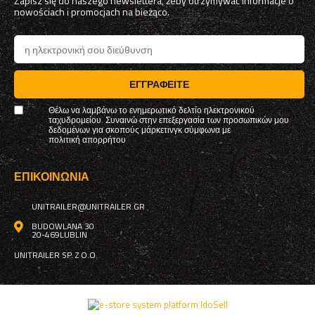
Zapisz się do naszego newslettera, żeby otrzymywać informacje o
nowościach i promocjach na bieżąco.
ΕΓΓΡΑΦΕΊΤΕ
Θέλω να λαμβάνω το ενημερωτικό δελτίο ηλεκτρονικού
ταχυδρομείου. Συναινώ στην επεξεργασία των προσωπικών μου
δεδομένων για σκοπούς μάρκετινγκ σύμφωνα με
πολιτική απορρήτου
ΕΠΙΚΟΙΝΩΝΊΑ
UNITRAILER@UNITRAILER.GR
BUDOWLANA 30
20-469
LUBLIN
UNITRAILER SP. Z O.O.