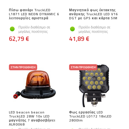
Πίσω φανάρι TruckLED
Μαγνητικό φως έκτακτης
L1871 LED NEON DYNAMIC 6
ανάγκης TruckLED LED V16
λειτουργίες αριστερά
DGT με GPS και κάρτα SIM
Προϊόν διαθέσιμο σε
Προϊόν διαθέσιμο σε
μεγάλες ποσότητες
μεγάλες ποσότητες
62,79 €
41,89 €
ΣΤΗΝ ΠΡΟΏΘΗΣΗ
ΣΤΗΝ ΠΡΟΏΘΗΣΗ
LED beacon beacon
Φως εργασίας LED
TruckLED 28W 10x LED
TruckLED L0172 18xLED
μαγνήτης 7 αναβοσβήνει
2800lm
ALR0068