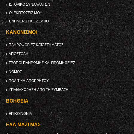
ΙΣΤΟΡΙΚΌ ΣΥΝΑΛΛΑΓΏΝ
ΟΙ ΕΚΠΤΏΣΕΙΣ ΜΟΥ
ΕΝΗΜΕΡΩΤΙΚΌ ΔΕΛΤΊΟ
ΚΑΝΟΝΙΣΜΟΊ
ΠΛΗΡΟΦΟΡΊΕΣ ΚΑΤΑΣΤΉΜΑΤΟΣ
ΑΠΟΣΤΟΛΉ
ΤΡΌΠΟΙ ΠΛΗΡΩΜΉΣ ΚΑΙ ΠΡΟΜΉΘΕΙΕΣ
ΝΌΜΟΣ
ΠΟΛΙΤΙΚΉ ΑΠΟΡΡΉΤΟΥ
ΥΠΑΝΑΧΏΡΗΣΗ ΑΠΌ ΤΗ ΣΎΜΒΑΣΗ
ΒΟΉΘΕΙΑ
ΕΠΙΚΟΙΝΩΝΊΑ
ΈΛΑ ΜΑΖΊ ΜΑΣ