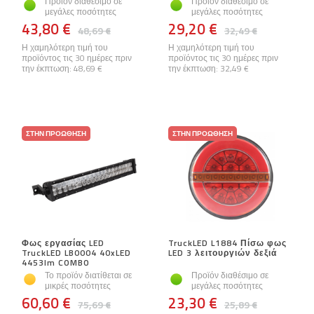
Προϊόν διαθέσιμο σε
Προϊόν διαθέσιμο σε
μεγάλες ποσότητες
μεγάλες ποσότητες
43,80 €
29,20 €
48,69 €
32,49 €
Η χαμηλότερη τιμή του
Η χαμηλότερη τιμή του
προϊόντος τις 30 ημέρες πριν
προϊόντος τις 30 ημέρες πριν
την έκπτωση:
48,69 €
την έκπτωση:
32,49 €
ΣΤΗΝ ΠΡΟΏΘΗΣΗ
ΣΤΗΝ ΠΡΟΏΘΗΣΗ
Φως εργασίας LED
TruckLED L1884 Πίσω φως
TruckLED LB0004 40xLED
LED 3 λειτουργιών δεξιά
4453lm COMBO
Το προϊόν διατίθεται σε
Προϊόν διαθέσιμο σε
μικρές ποσότητες
μεγάλες ποσότητες
60,60 €
23,30 €
75,69 €
25,89 €