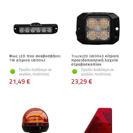
Φως LED που αναβοσβήνει
TruckLED LW0043 κίτρινη
7W κίτρινο LW0042
προειδοποιητική λυχνία
στροβοσκοπίου
Προϊόν διαθέσιμο σε
Προϊόν διαθέσιμο σε
μεγάλες ποσότητες
μεγάλες ποσότητες
21,49 €
23,29 €